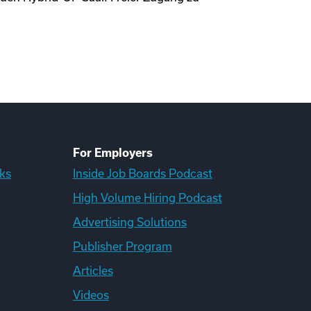
For Employers
ks
Inside Job Boards Podcast
High Volume Hiring Podcast
Advertising Solutions
Publisher Program
Articles
Videos