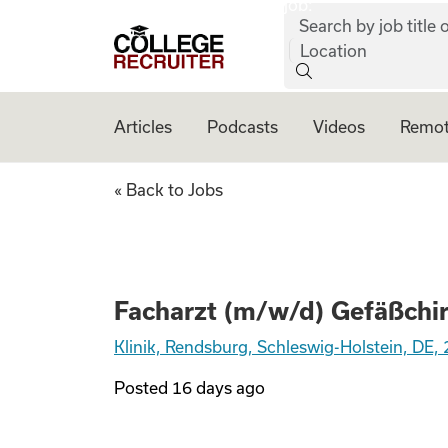
job:
Skip to content
Search by job title o
College Recruiter
Location
Articles
Podcasts
Videos
Remot
Facharzt (m/w/d) 
« Back to Jobs
Facharzt (m/w/d) Gefäßchir
Klinik, Rendsburg, Schleswig-Holstein, DE
Posted
16 days ago