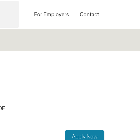
For Employers
Contact
 Rendsburg
DE
Apply Now