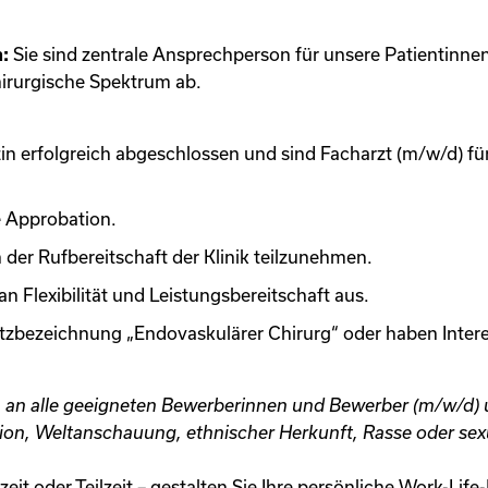
n:
Sie sind zentrale Ansprechperson für unsere Patientinn
irurgische Spektrum ab.
 erfolgreich abgeschlossen und sind Facharzt (m/w/d) für
e Approbation.
n der Rufbereitschaft der Klinik teilzunehmen.
n Flexibilität und Leistungsbereitschaft aus.
atzbezeichnung „Endovaskulärer Chirurg“ oder haben Intere
ch an alle geeigneten Bewerberinnen und Bewerber (m/w/d
ion, Weltanschauung, ethnischer Herkunft, Rasse oder sexue
zeit oder Teilzeit – gestalten Sie Ihre persönliche Work-Lif