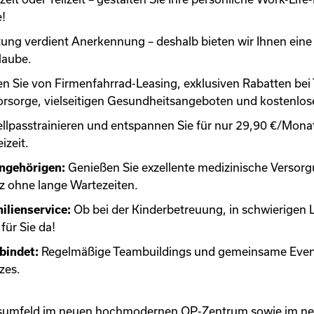
!
stung verdient Anerkennung – deshalb bieten wir Ihnen ein
laube.
ren Sie von Firmenfahrrad-Leasing, exklusiven Rabatten b
vorsorge, vielseitigen Gesundheitsangeboten und kostenlos
passtrainieren und entspannen Sie für nur 29,90 €/Monat
izeit.
Angehörigen:
Genießen Sie exzellente medizinische Versorg
z ohne lange Wartezeiten.
ilienservice:
Ob bei der Kinderbetreuung, in schwierigen 
für Sie da!
rbindet:
Regelmäßige Teambuildings und gemeinsame Even
zes.
eitsumfeld im neuen hochmodernen OP-Zentrum sowie im ne