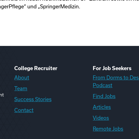
ngerPflege“ und „SpringerMedizin.
College Recruiter
For Job Seekers
About
From Dorms to Des
Podcast
Team
nt
Find Jobs
Success Stories
Articles
Contact
Videos
Remote Jobs