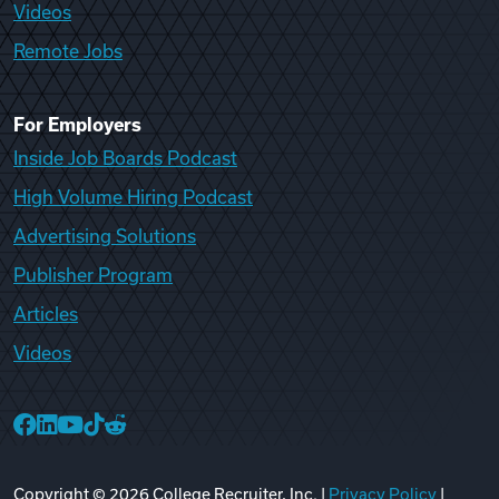
Videos
Remote Jobs
For Employers
Inside Job Boards Podcast
High Volume Hiring Podcast
Advertising Solutions
Publisher Program
Articles
Videos
College Recruiter Facebook
College Recruiter LinkedIn
College Recruiter YouTube
College Recruiter TikTok
College Recruiter Reddit
Copyright ©
2026
College Recruiter, Inc. |
Privacy Policy
|