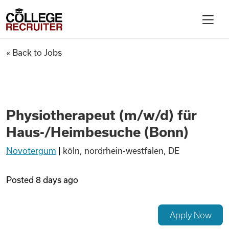
Skip to content
College Recruiter
Physiotherapeut (m/w/d) für
« Back to Jobs
For Employers
Contact
Physiotherapeut (m/w/d) für
Haus-/Heimbesuche (Bonn)
Find Jobs
Novotergum
|
köln, nordrhein-westfalen, DE
Articles
Posted
8 days ago
Podcasts
Apply Now