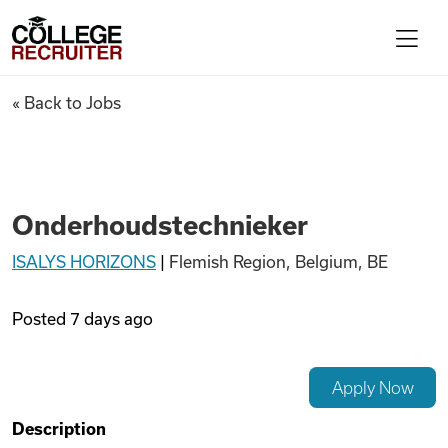
Skip to content
College Recruiter
Onderhoudstechnieker
« Back to Jobs
For Employers
Contact
Onderhoudstechnieker
ISALYS HORIZONS
|
Flemish Region, Belgium, BE
Find Jobs
Posted
7 days ago
Articles
Apply Now
Podcasts
Description