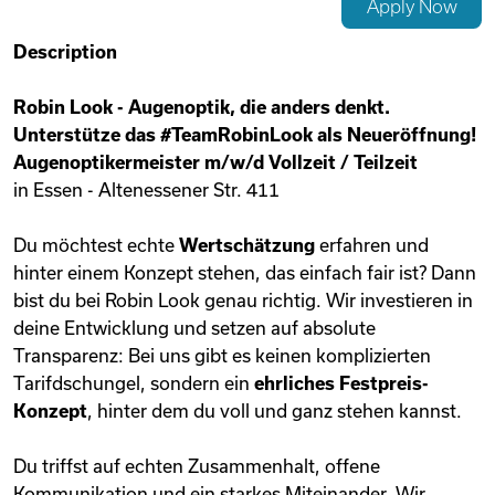
Apply Now
Videos
Description
Robin Look - Augenoptik, die anders denkt.
Remote Jobs
Unterstütze das
#TeamRobinLook
als
Neueröffnung!
Augenoptikermeister m/w/d Vollzeit / Teilzeit
in Essen - Altenessener Str. 411
Du möchtest echte
Wertschätzung
erfahren und
hinter einem Konzept stehen, das einfach fair ist? Dann
bist du bei Robin Look genau richtig. Wir investieren in
deine Entwicklung und setzen auf absolute
Transparenz: Bei uns gibt es keinen komplizierten
Tarifdschungel, sondern ein
ehrliches Festpreis-
Konzept
, hinter dem du voll und ganz stehen kannst.
Du triffst auf echten Zusammenhalt, offene
Kommunikation und ein starkes Miteinander. Wir