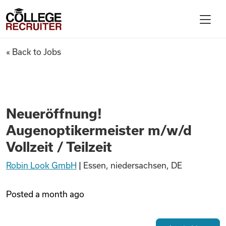
Skip to content
College Recruiter
Neueröffnung! Augenoptikermei
« Back to Jobs
For Employers
Contact
Neueröffnung!
Augenoptikermeister m/w/d
Find Jobs
Vollzeit / Teilzeit
Robin Look GmbH
|
Essen, niedersachsen, DE
Articles
Posted
a month ago
Podcasts