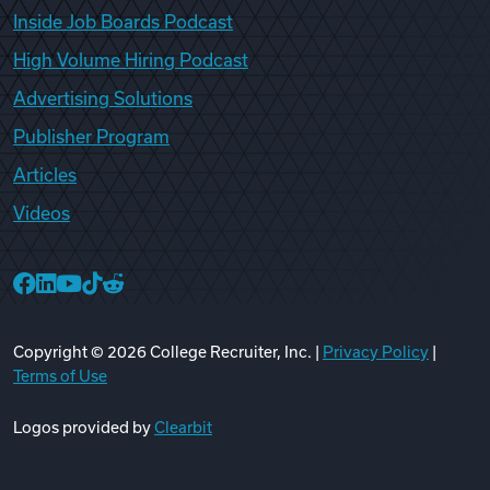
Inside Job Boards Podcast
High Volume Hiring Podcast
Advertising Solutions
Publisher Program
Articles
Videos
College Recruiter Facebook
College Recruiter LinkedIn
College Recruiter YouTube
College Recruiter TikTok
College Recruiter Reddit
Copyright ©
2026
College Recruiter, Inc. |
Privacy Policy
|
Terms of Use
Logos provided by
Clearbit