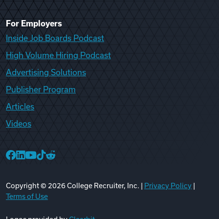
For Employers
Inside Job Boards Podcast
High Volume Hiring Podcast
Advertising Solutions
Publisher Program
Articles
Videos
College Recruiter Facebook
College Recruiter LinkedIn
College Recruiter YouTube
College Recruiter TikTok
College Recruiter Reddit
Copyright ©
2026
College Recruiter, Inc. |
Privacy Policy
|
Terms of Use