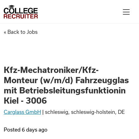
Skip to content
College Recruiter
Kfz-Mechatroniker/Kfz-Monteu
« Back to Jobs
For Employers
Contact
Kfz-Mechatroniker/Kfz-
Monteur (w/m/d) Fahrzeugglas
Find Jobs
mit Betriebsleitungsfunktionin
Kiel - 3006
Articles
Carglass GmbH
|
schleswig, schleswig-holstein, DE
Podcasts
Posted
6 days ago