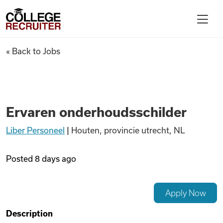
Skip to content
College Recruiter
Ervaren onderhoudsschilder
« Back to Jobs
For Employers
Contact
Ervaren onderhoudsschilder
Liber Personeel
|
Houten, provincie utrecht, NL
Find Jobs
Posted
8 days ago
Articles
Apply Now
Podcasts
Description